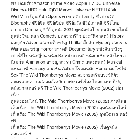
ฟรี เต็มเรื่องAmazon Prime Video Apple TV DC Universe 
Disney+ HBO Hulu iQiYi Marvel Universe NETFLIX Viu 
WeTV การ์ตูน กีฬา Sports ครอบครัว Family ชีวประวัติ 
Biography ซีรีย์จีน ซีรีย์ญี่ปุ่น ซีรีย์ฝรั่ง ซีรีย์เกาหลี ซีรีย์ไทย 
ดราม่า Drama ดูซีรีย์ ดูหนัง 2021 ดูหนังชนโรง ดูหนังออนไลน์ 
ดูหนังใหม่ ตลก Comedy บทความรีวิว ประวัติศาสตร์ History 
ผจญภัย Adventure ระทึกขวัญ Thriller ลึกลับ Mystery สงคราม 
War สยองขวัญ Horror สารคดี Documentary หนังจีน หนังซู
เปอร์ฮีโร่ หนังญี่ปุ่น หนังฝรั่ง หนังเกาหลี หนังเอเชีย หนังไทย อ
นิเมชั่น Animation อาชญากรรม Crime เพลงดนตรี Musical 
แฟนตาซี Fantasy แอคชั่น Action โรแมนติก Romance ไซไฟ 
Sci-fiThe Wild Thornberrys Movie จะช่วยเสริมประวัติตัว
ละครและความสอดคล้องกับภาพยนตร์เรื่อง ได้อย่างน่าทึ่ง!ดู
หนังมาสเตอร์ ฟรี The Wild Thornberrys Movie (2002) เต็ม
เรื่อง
ดูหนังออนไลน์ The Wild Thornberrys Movie (2002) ภาคไทย
เต็มเรื่อง The Wild Thornberrys Movie (2002) ดูหนังออนไลน์
เต็มเรื่อง The Wild Thornberrys Movie (2002) ดูหนังมาสเตอร์ 
ฟรี
เต็มเรื่อง The Wild Thornberrys Movie (2002) เว็บดูหนัง
ออนไลน์ HD