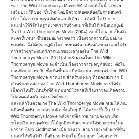
ของ The Wild Thornberrys Movie ที่กำลังจะมีขึ้นนี้ จะช่วย
เสริมประวัติของ  ขึ้นใหม่โดยมีความสอดคล้องกับภาพยนตร์
เรื่อง ได้อย่างน่าครุ่นคิดกันเลยทีเดียว… เดิมที  ได้รับการ
แนะนำให้รู้จักในฐานะทหารรับจ้างแมวที่เดินได้เหมือนมนุษย์
ใน The Wild Thornberrys Movie (2004) เขาก็ได้กลายเป็นตัว
ละครที่แฟนๆ ชื่นชอบอย่างรวดเร็ว เนื่องจากความนิยมอย่าง
ท่วมท้น  จึงได้ปรากฏตัวในภาพยนตร์ส่วนที่เหลือของ และได้รับ
การสร้างภาพยนตร์ภาคแยกของเขาเองใน The Wild 
Thornberrys Movie (2011) สำหรับภาคใหม่ The Wild 
Thornberrys Movie จะดำเนินเรื่องราวการผจญภัยของ  ต่อไป 
ก่อนที่เขาจะพบกับ ซึ่งเกิดขึ้นสองปีหลังจากภาพยนตร์ The Wild 
Thornberrys Movie ภาคแรก สำหรับแฟนๆ ที่รอคอยมา 11 ปี
สำหรับภาคต่อของ The Wild Thornberrys Movie การได้รับ
เนื้อหาใหม่จึงเป็นสิ่งที่ดี แต่มันก็มีโอกาสที่เรื่องราวจะเกิดความ
ไม่สอดคล้องกับแฟรนไชส์ของ
และแล้วในตัวอย่าง The Wild Thornberrys Movie ก็เผยให้เห็น
หนึ่งพล็อตที่มาจากความคิดเห็นสั้นๆ ที่  ได้สร้างขึ้นใน The 
Wild Thornberrys Movie หลังจากที่เขาพยายามจะฆ่า เพื่อ
ขโมยเงิน แต่สุดท้าย  ก็ได้ผูกมิตรกับเขาและได้ช่วยเขาขโมย
ยาจาก Fairy Godmother เมื่อ ถามว่า  สามารถจะหยิบยาที่ชั้น
บนสุดได้หรือไม่?  ก็อธิบายว่ามันไม่เป็นปัญหา โดยอวดว่า 