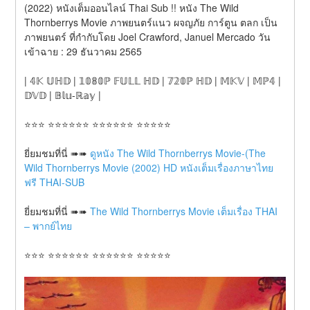
(2022) หนังเต็มออนไลน์ Thai Sub !! หนัง The Wild 
Thornberrys Movie ภาพยนตร์แนว ผจญภัย การ์ตูน ตลก เป็น 
ภาพยนตร์ ที่กำกับโดย Joel Crawford, Januel Mercado วัน
เข้าฉาย : 29 ธันวาคม 2565
| 𝟜𝕂 𝕌ℍ𝔻 | 𝟙𝟘𝟠𝟘ℙ 𝔽𝕌𝕃𝕃 ℍ𝔻 | 𝟟𝟚𝟘ℙ ℍ𝔻 | 𝕄𝕂𝕍 | 𝕄ℙ𝟜 | 
𝔻𝕍𝔻 | 𝔹𝕝𝕦-ℝ𝕒𝕪 |
⭐⭐⭐ ⭐⭐⭐⭐⭐⭐ ⭐⭐⭐⭐⭐⭐ ⭐⭐⭐⭐⭐
ยี่ยมชมที่นี่ ➠➠ 
ดูหนัง The Wild Thornberrys Movie-(The 
Wild Thornberrys Movie (2002) HD หนังเต็มเรื่องภาษาไทย
ฟรี THAI-SUB
ยี่ยมชมที่นี่ ➠➠ 
The Wild Thornberrys Movie เต็มเรื่อง THAI 
– พากย์ไทย
⭐⭐⭐ ⭐⭐⭐⭐⭐⭐ ⭐⭐⭐⭐⭐⭐ ⭐⭐⭐⭐⭐