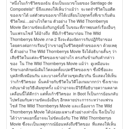
“หนึ่งในเก้าชีวิตของฉัน ฉันเป็นแมวขโมยของ Santiago de 
Compostela!” นี่จึงแสดงให้เห็นว่าแม้ว่า  จะจดจำชีวิตในอดีต
ของเขาได้ แต่ตัวตนของเขาก็ได้เปลี่ยนไปทุกครั้งที่เขาเริ่มต้น
ชีวิตใหม่…อย่างไรก็ตาม ตัวอย่าง The Wild Thornberrys 
Movie มีความขัดแย้งกับกฎข้อนี้ ในขณะที่ภาพยนตร์เรื่องอื่นๆ 
ในแฟรนไชส์ ได้อ้างถึง  ที่มีเก้าชีวิตมาก่อน The Wild 
Thornberrys Movie ภาค 2 จึงจะต้องจัดการกับปฏิกิริยาของ  
โดยตรงต่อการเรียนรู้ว่าเขาอยู่ในชีวิตสุดท้ายของเขา ด้วยเหตุ
นี้ ตัวอย่าง The Wild Thornberrys Movie จึงได้อธิบายสั้นๆ ว่า  
เสียชีวิตในแต่ละชีวิตของเขาอย่างไร ตรงกันข้ามกับคำกล่าว
ของ  ใน The Wild Thornberrys Movie แม้ว่า  ดูเหมือนจะ
รักษาเอกลักษณ์เดิมไว้ตลอดทั้งแปดชีวิตของเขา ซึ่งมีชื่อและ
บุคลิกที่เหมือนกัน และบางครั้งก็สวมชุดเดียวกัน นี่แสดงให้เห็น
ว่าเก้าชีวิตของ  นั้นคล้ายกับชีวิตในวิดีโอเกมมากกว่า ซึ่งเขาจะ
กลับมาด้วยวิธีเดิมทุกครั้ง แม้ว่าอาจจะมีวิธีที่อธิบายความคลาด
เคลื่อนนี้ได้ดีกว่า แต่ทั้งเก้าชีวิตของ  in Boot ก็เป็นการย้อนกลับ
ไปพร้อมกับความขัดแย้งอื่นๆ อีกหลายประการระหว่างแฟรน
ไชส์ The Wild Thornberrys Movie และเนื่องจาก The Wild 
Thornberrys Movie ได้ปล่อยเฉพาะตัวอย่างเท่านั้น จึงเป็นไป
ได้ว่าภาคแยกนี้อาจจะไม่ขัดแย้งกับ The Wild Thornberrys 
Movie ซึ่งจะเป็นเหตุการณ์ย้อนหลังถึงชีวิตของ  ที่แสดงให้เห็น